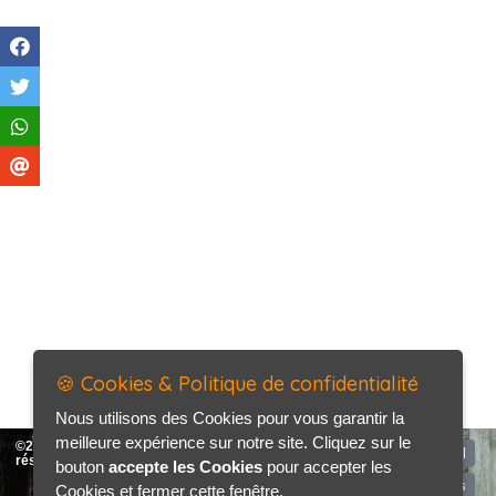
🍪 Cookies & Politique de confidentialité
Nous utilisons des Cookies pour vous garantir la
meilleure expérience sur notre site. Cliquez sur le
©2026-2027 SAG Auto tous droits
Accueil
réservés
bouton
accepte les Cookies
pour accepter les
Mentions légales
Cookies et fermer cette fenêtre.